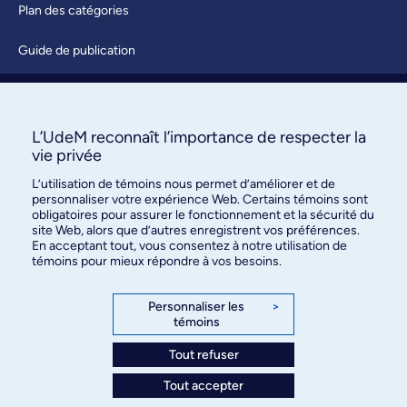
Plan des catégories
Guide de publication
Soumettre une activité
À propos / Nous joindre
L’UdeM reconnaît l’importance de respecter la
vie privée
L’utilisation de témoins nous permet d’améliorer et de
personnaliser votre expérience Web. Certains témoins sont
obligatoires pour assurer le fonctionnement et la sécurité du
site Web, alors que d’autres enregistrent vos préférences.
En acceptant tout, vous consentez à notre utilisation de
témoins pour mieux répondre à vos besoins.
Bureau des communications et
des relations publiques
Personnaliser les
>
témoins
3744, rue Jean-Brillant, bureau 490
Montréal (Québec) H3T 1P1
Tout refuser
Tout accepter
Confidentialité