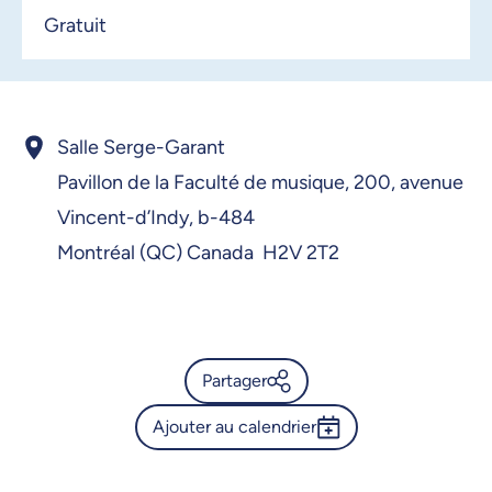
Gratuit
Salle Serge-Garant
Pavillon de la Faculté de musique,
200, avenue
Vincent-d’Indy,
b-484
Montréal (QC) Canada H2V 2T2
Partager
Ajouter au calendrier
Calendrier de l’Université de
Montréal - Concert de piano -
Outlook 365
Classe de Mehdi Ghazi