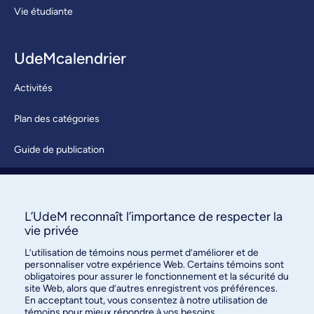
Vie étudiante
UdeMcalendrier
Activités
Plan des catégories
Guide de publication
Soumettre une activité
À propos / Nous joindre
L’UdeM reconnaît l’importance de respecter la
vie privée
L’utilisation de témoins nous permet d’améliorer et de
personnaliser votre expérience Web. Certains témoins sont
obligatoires pour assurer le fonctionnement et la sécurité du
site Web, alors que d’autres enregistrent vos préférences.
En acceptant tout, vous consentez à notre utilisation de
témoins pour mieux répondre à vos besoins.