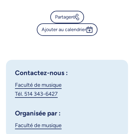
Partager
Ajouter au calendrier
Calendrier de l’Université de
Montréal - Chorale de l'UdeM
Outlook 365
Google Calendar
X.com
Facebook
iCalendar
Contactez-nous :
Courriel
LinkedIn
Faculté de musique
Tél. 514 343-6427
Copier le lien
Organisée par :
Faculté de musique