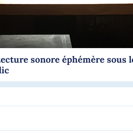
itecture sonore éphémère sous 
lic