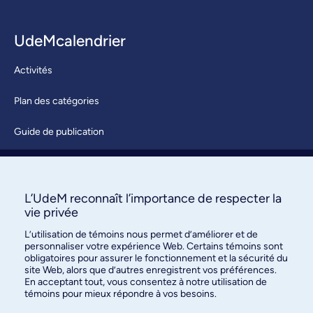
UdeMcalendrier
Activités
Plan des catégories
Guide de publication
Soumettre une activité
À propos / Nous joindre
L’UdeM reconnaît l’importance de respecter la
vie privée
L’utilisation de témoins nous permet d’améliorer et de
personnaliser votre expérience Web. Certains témoins sont
obligatoires pour assurer le fonctionnement et la sécurité du
site Web, alors que d’autres enregistrent vos préférences.
En acceptant tout, vous consentez à notre utilisation de
témoins pour mieux répondre à vos besoins.
Bureau des communications et