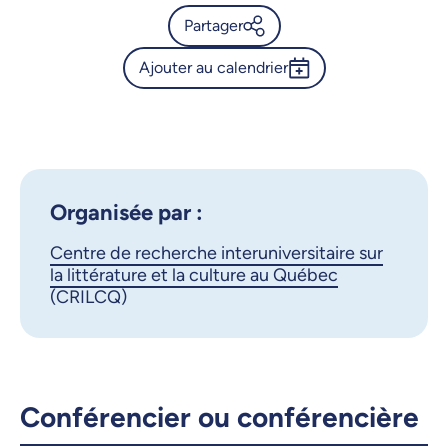
Partager
Ajouter au calendrier
Calendrier de l’Université de
Montréal - Atelier « Attirez les
Outlook 365
regards, engagez les esprits »
Google Calendar
iCalendar
X.com
Facebook
Organisée par :
Centre de recherche interuniversitaire sur
Courriel
LinkedIn
la littérature et la culture au Québec
(CRILCQ)
Copier le lien
Conférencier ou conférencière