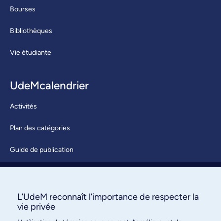
Bourses
Bibliothèques
Vie étudiante
UdeMcalendrier
Activités
Plan des catégories
Guide de publication
Soumettre une activité
À propos / Nous joindre
L’UdeM reconnaît l’importance de respecter la
vie privée