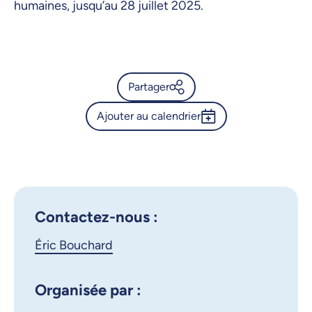
humaines, jusqu’au 28 juillet 2025.
Partager
Ajouter au calendrier
Calendrier de l’Université de
Montréal - Exposition « Mon
Outlook 365
pays de prédilection » : Le
Google Calendar
Canada de Jules Verne
iCalendar
Contactez-nous :
X.com
Facebook
Éric Bouchard
Courriel
LinkedIn
Organisée par :
Copier le lien