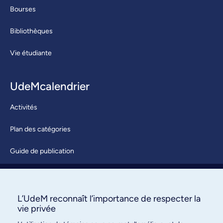
Bourses
Bibliothèques
Vie étudiante
UdeMcalendrier
Activités
Plan des catégories
Guide de publication
Soumettre une activité
À propos / Nous joindre
L’UdeM reconnaît l’importance de respecter la
vie privée