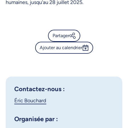
humaines, jusqu’au 28 juillet 2025.
Partager
Ajouter au calendrier
Calendrier de l’Université de
Montréal - Exposition « Mon
Outlook 365
pays de prédilection » : Le
Google Calendar
Canada de Jules Verne
iCalendar
Contactez-nous :
X.com
Facebook
Éric Bouchard
Courriel
LinkedIn
Organisée par :
Copier le lien