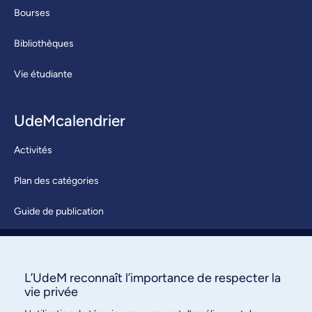
Bourses
Bibliothèques
Vie étudiante
UdeMcalendrier
Activités
Plan des catégories
Guide de publication
Soumettre une activité
À propos / Nous joindre
L’UdeM reconnaît l’importance de respecter la
vie privée