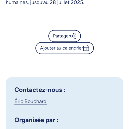
humaines, jusqu’au 28 juillet 2025.
Partager
Ajouter au calendrier
Calendrier de l’Université de
Montréal - Exposition « Mon
Outlook 365
pays de prédilection » : Le
Google Calendar
Canada de Jules Verne
iCalendar
Contactez-nous :
X.com
Facebook
Éric Bouchard
Courriel
LinkedIn
Organisée par :
Copier le lien