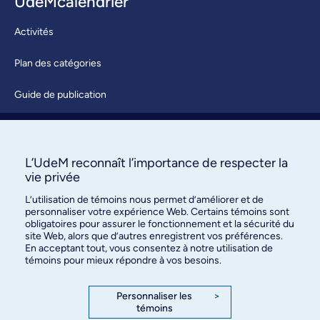
UdeMcalendrier
Activités
Plan des catégories
Guide de publication
Soumettre une activité
À propos / Nous joindre
L’UdeM reconnaît l’importance de respecter la
vie privée
L’utilisation de témoins nous permet d’améliorer et de
personnaliser votre expérience Web. Certains témoins sont
obligatoires pour assurer le fonctionnement et la sécurité du
site Web, alors que d’autres enregistrent vos préférences.
En acceptant tout, vous consentez à notre utilisation de
témoins pour mieux répondre à vos besoins.
Bureau des communications et
des relations publiques
Personnaliser les
>
témoins
3744, rue Jean-Brillant, bureau 490