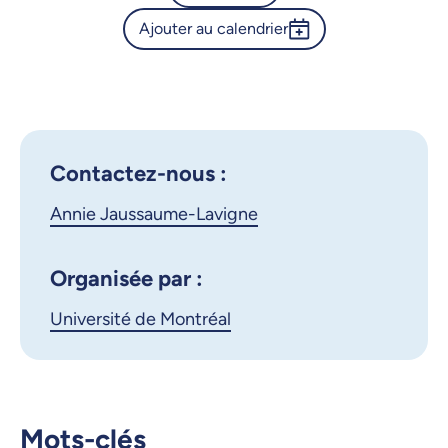
Ajouter au calendrier
Calendrier de l’Université de
Montréal - Ciné-Campus -
Outlook 365
Projection du film Le dernier
Google Calendar
repas et panel de discussion
iCalendar
Contactez-nous :
X.com
Facebook
Annie Jaussaume-Lavigne
Courriel
LinkedIn
Organisée par :
Copier le lien
Université de Montréal
Mots-clés