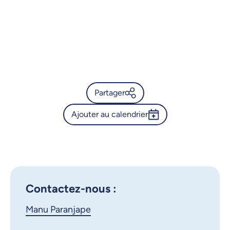
Partager
Ajouter au calendrier
Calendrier de l’Université de
Montréal - Conférence du
Outlook 365
vendredi 5 septembre 2025
Google Calendar
iCalendar
X.com
Facebook
Contactez-nous :
Manu Paranjape
Courriel
LinkedIn